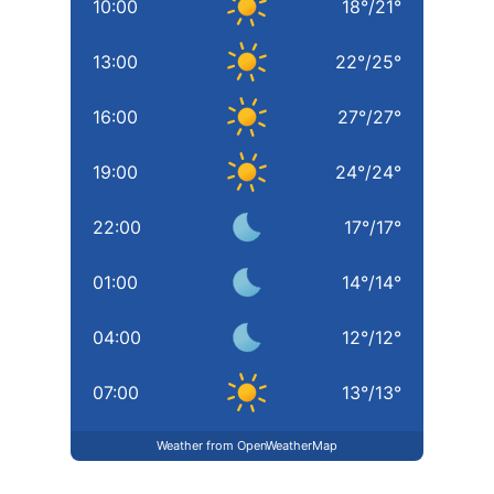
10:00
18
°
/
21
°
13:00
22
°
/
25
°
16:00
27
°
/
27
°
19:00
24
°
/
24
°
22:00
17
°
/
17
°
01:00
14
°
/
14
°
04:00
12
°
/
12
°
07:00
13
°
/
13
°
Weather from OpenWeatherMap