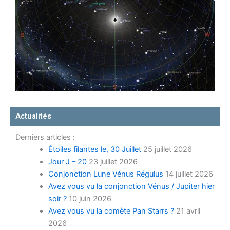
Actualités
Derniers articles :
Étoiles filantes le, 30 Juillet
25 juillet 2026
Jour J – 20
23 juillet 2026
Conjonction Lune Vénus Régulus
14 juillet 2026
Avez vous vu la conjonction Vénus / Jupiter hier
soir ?
10 juin 2026
Avez vous vu la comète Pan Starrs ?
21 avril
2026