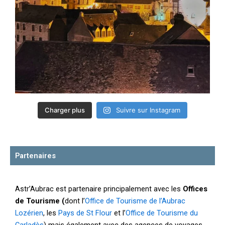
Charger plus
Suivre sur Instagram
Partenaires
Astr’Aubrac est partenaire principalement avec les
Offices
de Tourisme (
dont l’
Office de Tourisme de l’Aubrac
Lozérien
, les
Pays de St Flour
et l’
Office de Tourisme du
Carladès
) mais également avec des agences de voyages