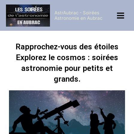
Aller
au
AstrAubrac - Soirées
contenu
Astronomie en Aubrac
Rapprochez-vous des étoiles
Explorez le cosmos : soirées
astronomie pour petits et
grands.