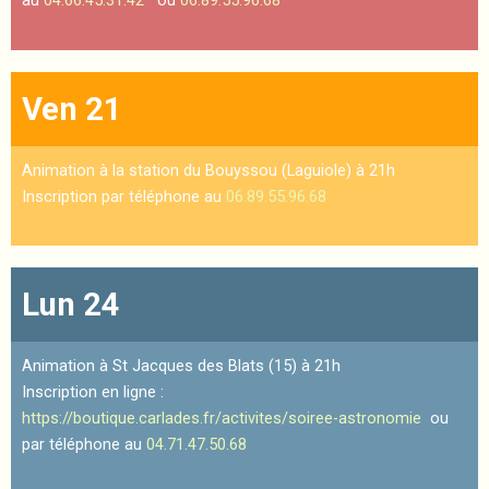
au
04.66.45.31.42
ou
06.89.55.96.68
Ven 21
Animation à la station du Bouyssou (Laguiole) à 21h
Inscription par téléphone au
06.89.55.96.68
Lun 24
Animation à St Jacques des Blats (15) à 21h
Inscription en ligne :
https://boutique.carlades.fr/activites/soiree-astronomie
ou
par téléphone au
04.71.47.50.68