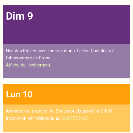
Dim 9
Nuit des Etoiles avec l’association « Ciel en Carladez » à
l’observatoire de Frons
Affiche de l’événement
.
Lun 10
Animation à la station du Bouyssou (Laguiole) à 21h30
Inscription par téléphone au
06.89.55.96.68